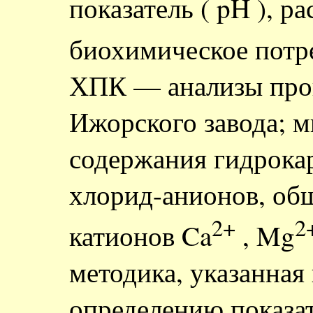
показатель ( pH ), р
биохимическое потр
ХПК — анализы пров
Ижорского завода; м
содержания гидрокарб
хлорид-анионов, общ
2+
2
катионов Ca
, Mg
методика, указанная
определению показат