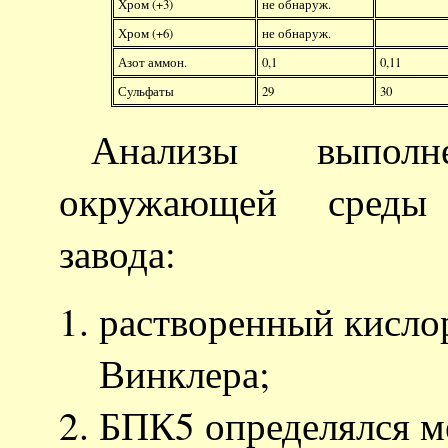
Хром (+3)
не обнаруж.
Хром (+6)
не обнаруж.
Азот аммон.
0,1
0,11
Сульфаты
29
30
Анализы выпол
окружающей среды 
завода:
растворенный кисло
Винклера;
БПК5 определялся м