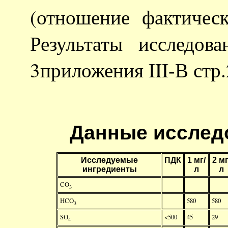
(отношение фактичес
Результаты исследов
3приложения III-В стр.
Данные исслед
Исследуемые
ПДК
1 мг/
2 мг
ингредиенты
л
л
CO
3
HCO
580
580
3
SO
<500
45
29
4