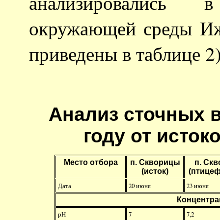
анализировались 
окружающей среды Ижо
приведены в таблице 2
Анализ сточных в
году от исток
Место отбора
п. Скворицы
п. Ск
(исток)
(птицеф
Дата
20 июня
23 июня
Концентрац
рН
7
7,2