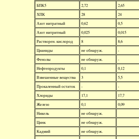
БПК5
2,72
2,65
ХПК
28
24
Азот нитратный
0,62
0,5
Азот нитритный
0,025
0,015
Растворен. кислород
8
8,6
Цианиды
не обнаруж.
-
Фенолы
не обнаруж.
-
Нефтепродукты
0,1
0,12
Взвешенные вещества
3
5,5
Прокаленный остаток
-
-
Хлориды
17,1
17,7
Железо
0,1
0,09
Никель
не обнаруж.
Цинк
не обнаруж.
Кадмий
не обнаруж.