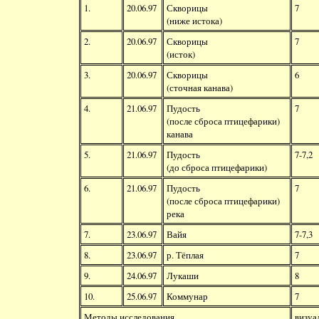
1.
20.06.97
Скворицы
7
(ниже истока)
2.
20.06.97
Скворицы
7
(исток)
3.
20.06.97
Скворицы
6
(сточная канава)
4.
21.06.97
Пудость
7
(после сброса птицефарики)
канава
5.
21.06.97
Пудость
7-7,2
(до сброса птицефарики)
6.
21.06.97
Пудость
7
(после сброса птицефарики)
река
7.
23.06.97
Вайя
7-7,3
8.
23.06.97
р. Тёплая
7
9.
24.06.97
Лукаши
8
10.
25.06.97
Коммунар
7
Методы исследования
визуа