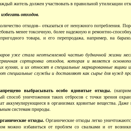
аждый житель должен участвовать в правильной утилизации отх
избегать отходов.
оличество отходов– отказаться от ненужного потребления. Пор
ребовать менее токсичную, более надежную и ремонтно-способн
 пригодного товара, и его перепродажа, например, на бара
варов уже стала неотъемлемой частью будничной жизни мес
рвичная сортировка отходов, которая и является основоп
х кухнях, и их относят в специальные маркированные ящики 
жняют специальные службы и доставляют как сырье для нужд 
запрещено выбрасывать особо ядовитые отходы.
(наприме
ый способ уничтожения таких отбросов с точки зрения охра
ат аккумулирующиеся в организмах ядовитые вещества. Даже 
льным системам природы.
рганические отходы.
Органические отходы легко уничтожаютс
зом можно избавиться от проблем со свалками и от возник