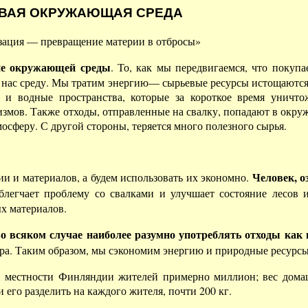
ВАЯ ОКРУЖАЮЩАЯ СРЕДА
изация — превращение материи в отбросы»
ие окружающей среды
. То, как мы передвигаемся, что покупа
 нас среду. Мы тратим энергию— сырьевые ресурсы истощаютс
 и водные пространства, которые за короткое время уничт
змов. Также отходы, отправленные на свалку, попадают в окру
осферу. С другой стороны, теряется много полезного сырья.
Человек, 
ии и материалов, а будем использовать их экономно.
легчает проблему со свалками и улучшает состояние лесов и
х материалов.
о всяком случае наиболее разумно употреблять отходы как 
ра. Таким образом, мы сэкономим энергию и природные ресурсы
 местности Финляндии жителей примерно миллион; вес домаш
и его разделить на каждого жителя, почти 200 кг.